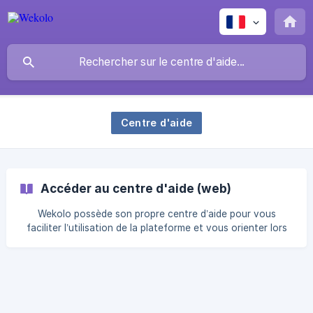
Centre d'aide
Accéder au centre d'aide (web)
Wekolo possède son propre centre d’aide pour vous
faciliter l’utilisation de la plateforme et vous orienter lors
de vos interrogations. Profils concernés par cet article:
Tous Pour accéder au centre d’aide Wekolo 2 options
s’offrent à vous. Vous êtes sur la web application
https://app.wekolo.com/ Vous pouvez cliquer sur le point
d'interrogation qui se situe en haut à droite de votre
interface Wekolo (voir écran ci-dessous) ![]