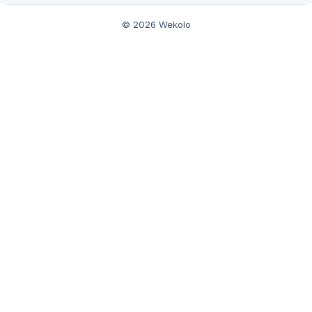
(https://storage.crisp.chat/users/helpdesk/webs
© 2026 Wekolo